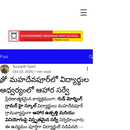
Post
Suryajith Syam
Oct 22, 2025
1 min read
🌾 మహదేవపూర్‌లో విద్యార్థుల
ఆధ్వర్యంలో ఆహార సర్వే
ప్రేరణాత్మకమైన కార్యక్రమంగా, 
గుడ్ మోర్నింగ్ 
గ్రామర్ హై స్కూల్
 విద్యార్థులు మహదేవపూర్ 
గ్రామవ్యాప్తంగా 
ఆహార ఉత్పత్తి మరియు 
వినియోగంపై విస్తృతమైన సర్వే
 నిర్వహించారు. 
ఈ ఉద్యమం పూర్తిగా విద్యార్థులే నడిపినది — 