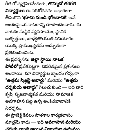
రీతిలో వ్యక్తపరచేందుకు, 
తొమ్మిదో తరగతి 
విద్యార్థులు
 ఈ పరిశోధనను ఆధారంగా 
తీసుకొని 
‘భూమి నుండి భోజనానికి’
 అనే 
అంశంపై ఒక నాటకాన్ని రూపొందించారు. ఈ 
నాటకం సుస్థిర వ్యవసాయం, స్థానిక 
ఉత్పత్తులు, బాధ్యతాయుత వినియోగం 
యొక్క ప్రాముఖ్యతను అద్భుతంగా 
ప్రతిబింబించింది.
ఈ ప్రదర్శనను 
జిల్లా స్థాయి నాటక 
పోటీలో
 ప్రవేశపెట్టగా, విపరీతమైన ప్రశంసలు 
అందాయి. మా విద్యార్థుల బృందం గర్వంగా 
“ఉత్తమ స్క్రిప్ట్ అవార్డు”
 మరియు 
“ఉత్తమ 
దర్శకుడు అవార్డు”
 గెలుచుకుంది — ఇది వారి 
కృషి, సృజనాత్మకత మరియు సామాజిక 
అవగాహన పట్ల ఉన్న అంకితభావానికి 
నిదర్శనం.
ఈ ప్రాజెక్ట్ కేవలం పాఠశాల కార్యకలాపం 
మాత్రమే కాదు — ఇది 
అవగాహన మరియు 
చర్యకు నాంది అయిన విద్యార్థుల ఉద్యమం
, 