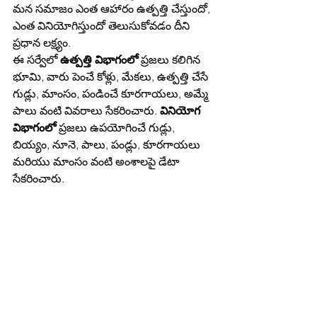
మన సమాజం ఎంత ఆహారం ఉత్పత్తి చేస్తుందో, 
ఎంత వినియోగిస్తుందో తెలుసుకోవడం దీని 
ప్రధాన లక్ష్యం.
ఈ సర్వేలో 
ఉత్పత్తి విభాగంలో
 ప్రజలు కలిగిన 
భూమి, వారు పెంచే కోళ్లు, మేకలు, ఉత్పత్తి చేసే 
గుడ్లు, మాంసం, పండించే కూరగాయలు, అమ్మే 
పాలు వంటి వివరాలు సేకరించారు. 
వినియోగ 
విభాగంలో
 ప్రజలు ఉపయోగించే గుడ్లు, 
బియ్యం, నూనె, పాలు, పండ్లు, కూరగాయలు 
మరియు మాంసం వంటి అంశాలపై డేటా 
సేకరించారు.