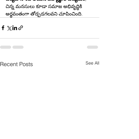
చిన్న మనసులు కూడా సమాజ అభివృద్ధికి 
అర్థవంతంగా తోడ్పడగలవని చూపించింది.
See All
Recent Posts