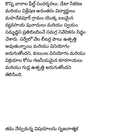
కొన్ని వారాల ఫీల్డ్ సందర్శనలు, డేటా సేకరణ 
మరియు విశ్లేషణ అనంతరం విద్యార్థులు 
మహదేవపూర్ గ్రామం యొక్క బలమైన 
వ్యవసాయ పునాదులు మరియు స్వయం 
సమృద్ధిని ప్రతిబింబించే సమగ్ర నివేదికను సిద్ధం 
చేశారు. సర్వేలో వేల లీటర్ల పాలు ఉత్పత్తి 
అవుతున్నాయి మరియు వినియోగం 
జరుగుతోందని, కుటుంబ వినియోగం మరియు 
విక్రయాల కోసం గణనీయమైన కూరగాయలు 
మరియు గుడ్ల ఉత్పత్తి జరుగుతోందని 
తెలిసింది.
తమ నేర్చుకున్న విషయాలను సృజనాత్మక 